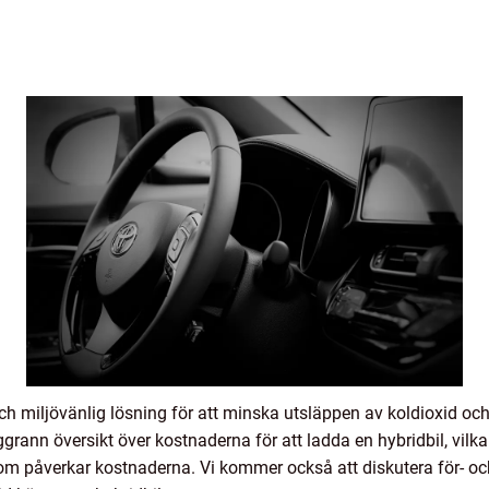
och miljövänlig lösning för att minska utsläppen av koldioxid och
grann översikt över kostnaderna för att ladda en hybridbil, vilk
 som påverkar kostnaderna. Vi kommer också att diskutera för- o