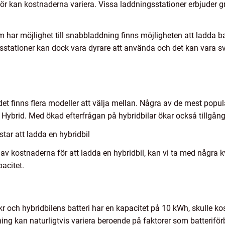
ör kan kostnaderna variera. Vissa laddningsstationer erbjuder g
 har möjlighet till snabbladdning finns möjligheten att ladda bat
tationer kan dock vara dyrare att använda och det kan vara svårt
:
 det finns flera modeller att välja mellan. Några av de mest popu
Hybrid. Med ökad efterfrågan på hybridbilar ökar också tillgång
tar att ladda en hybridbil
 av kostnaderna för att ladda en hybridbil, kan vi ta med några 
acitet.
kr och hybridbilens batteri har en kapacitet på 10 kWh, skulle ko
ning kan naturligtvis variera beroende på faktorer som batterifö