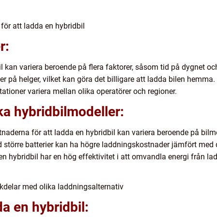
för att ladda en hybridbil
r:
l kan variera beroende på flera faktorer, såsom tid på dygnet oc
ller på helger, vilket kan göra det billigare att ladda bilen hem
tioner variera mellan olika operatörer och regioner.
ka hybridbilmodeller:
ostnaderna för att ladda en hybridbil kan variera beroende på bil
ed större batterier kan ha högre laddningskostnader jämfört me
en hybridbil har en hög effektivitet i att omvandla energi från la
kdelar med olika laddningsalternativ
a en hybridbil: