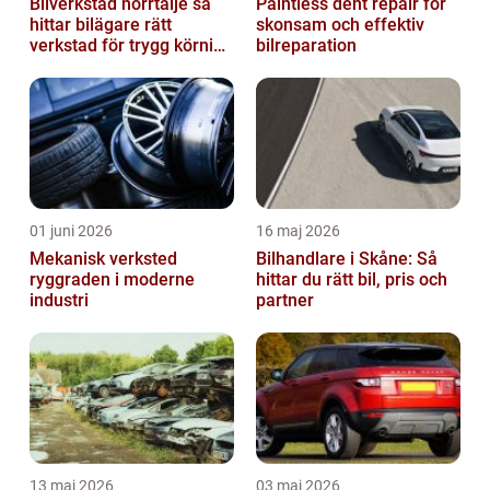
Bilverkstad norrtälje så
Paintless dent repair för
hittar bilägare rätt
skonsam och effektiv
verkstad för trygg körning
bilreparation
året runt
01 juni 2026
16 maj 2026
Mekanisk verksted
Bilhandlare i Skåne: Så
ryggraden i moderne
hittar du rätt bil, pris och
industri
partner
13 maj 2026
03 maj 2026