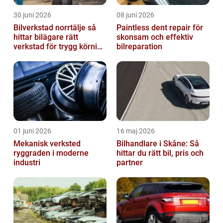
30 juni 2026
08 juni 2026
Bilverkstad norrtälje så
Paintless dent repair för
hittar bilägare rätt
skonsam och effektiv
verkstad för trygg körning
bilreparation
året runt
01 juni 2026
16 maj 2026
Mekanisk verksted
Bilhandlare i Skåne: Så
ryggraden i moderne
hittar du rätt bil, pris och
industri
partner