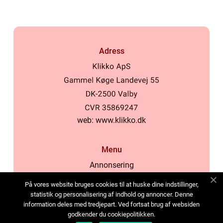
Adress
web:
www.klikko.dk
Menu
Annonsering
Om oss
På vores website bruges cookies til at huske dine indstillinger,
Cookies
statistik og personalisering af indhold og annoncer. Denne
information deles med tredjepart. Ved fortsat brug af websiden
Kontakta oss
godkender du cookiepolitikken.
Sitemap