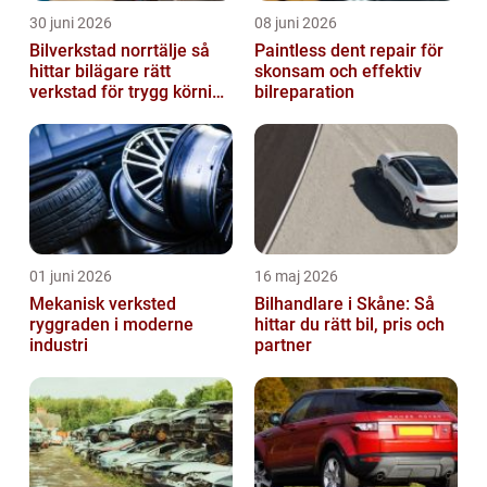
30 juni 2026
08 juni 2026
Bilverkstad norrtälje så
Paintless dent repair för
hittar bilägare rätt
skonsam och effektiv
verkstad för trygg körning
bilreparation
året runt
01 juni 2026
16 maj 2026
Mekanisk verksted
Bilhandlare i Skåne: Så
ryggraden i moderne
hittar du rätt bil, pris och
industri
partner