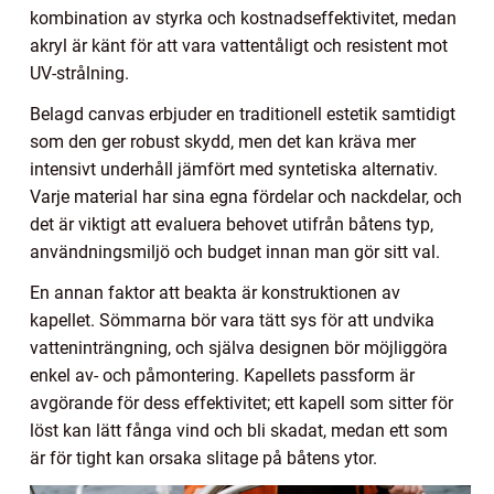
kombination av styrka och kostnadseffektivitet, medan
akryl är känt för att vara vattentåligt och resistent mot
UV-strålning.
Belagd canvas erbjuder en traditionell estetik samtidigt
som den ger robust skydd, men det kan kräva mer
intensivt underhåll jämfört med syntetiska alternativ.
Varje material har sina egna fördelar och nackdelar, och
det är viktigt att evaluera behovet utifrån båtens typ,
användningsmiljö och budget innan man gör sitt val.
En annan faktor att beakta är konstruktionen av
kapellet. Sömmarna bör vara tätt sys för att undvika
vatteninträngning, och själva designen bör möjliggöra
enkel av- och påmontering. Kapellets passform är
avgörande för dess effektivitet; ett kapell som sitter för
löst kan lätt fånga vind och bli skadat, medan ett som
är för tight kan orsaka slitage på båtens ytor.