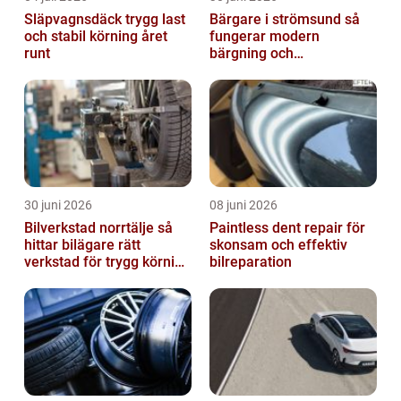
Släpvagnsdäck trygg last
Bärgare i strömsund så
och stabil körning året
fungerar modern
runt
bärgning och
vägassistans
30 juni 2026
08 juni 2026
Bilverkstad norrtälje så
Paintless dent repair för
hittar bilägare rätt
skonsam och effektiv
verkstad för trygg körning
bilreparation
året runt