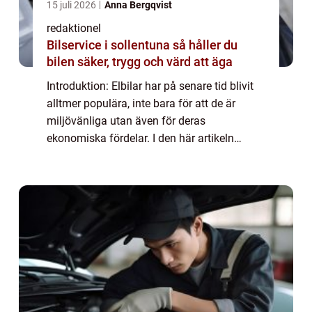
15 juli 2026
Anna Bergqvist
redaktionel
Bilservice i sollentuna så håller du
bilen säker, trygg och värd att äga
Introduktion: Elbilar har på senare tid blivit
alltmer populära, inte bara för att de är
miljövänliga utan även för deras
ekonomiska fördelar. I den här artikeln
kommer vi att utforska och jämföra elbil vs
bensinbil ekonomi. Vi kommer att ge en
överg...