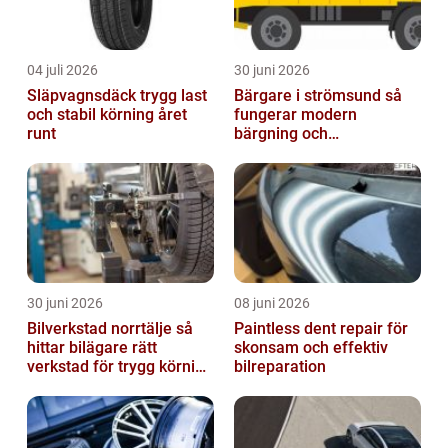
04 juli 2026
30 juni 2026
Släpvagnsdäck trygg last
Bärgare i strömsund så
och stabil körning året
fungerar modern
runt
bärgning och
vägassistans
30 juni 2026
08 juni 2026
Bilverkstad norrtälje så
Paintless dent repair för
hittar bilägare rätt
skonsam och effektiv
verkstad för trygg körning
bilreparation
året runt