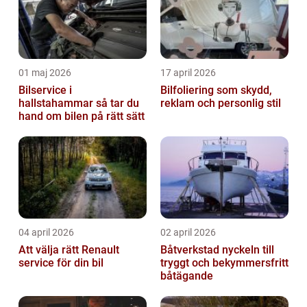
01 maj 2026
17 april 2026
Bilservice i
Bilfoliering som skydd,
hallstahammar så tar du
reklam och personlig stil
hand om bilen på rätt sätt
04 april 2026
02 april 2026
Att välja rätt Renault
Båtverkstad nyckeln till
service för din bil
tryggt och bekymmersfritt
båtägande