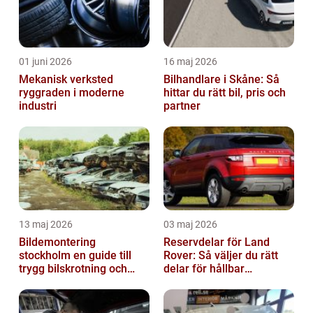
01 juni 2026
16 maj 2026
Mekanisk verksted
Bilhandlare i Skåne: Så
ryggraden i moderne
hittar du rätt bil, pris och
industri
partner
13 maj 2026
03 maj 2026
Bildemontering
Reservdelar för Land
stockholm en guide till
Rover: Så väljer du rätt
trygg bilskrotning och
delar för hållbar
smarta reservdelar
prestanda