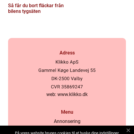
Så får du bort fläckar från
bilens tygsäten
Adress
web:
www.klikko.dk
Menu
Annonsering
Om oss
På vores website bruges cookies til at huske dine indstillinger,