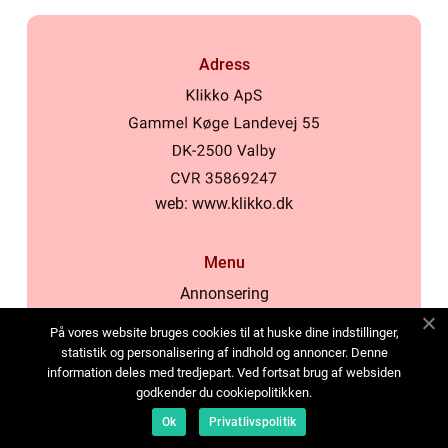
Adress
web:
www.klikko.dk
Menu
Annonsering
Om oss
På vores website bruges cookies til at huske dine indstillinger,
Cookies
statistik og personalisering af indhold og annoncer. Denne
information deles med tredjepart. Ved fortsat brug af websiden
Kontakta oss
godkender du cookiepolitikken.
Sitemap
Ok
Privatlivspolitik