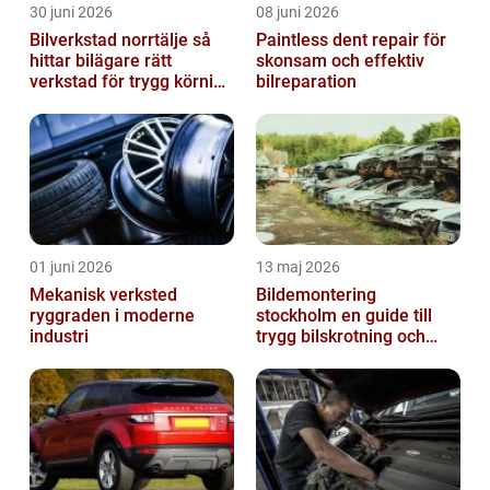
30 juni 2026
08 juni 2026
Bilverkstad norrtälje så
Paintless dent repair för
hittar bilägare rätt
skonsam och effektiv
verkstad för trygg körning
bilreparation
året runt
01 juni 2026
13 maj 2026
Mekanisk verksted
Bildemontering
ryggraden i moderne
stockholm en guide till
industri
trygg bilskrotning och
smarta reservdelar