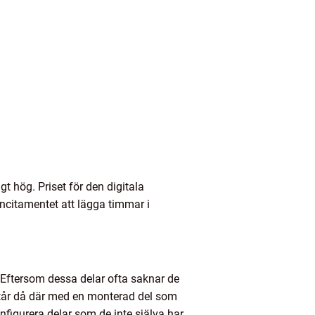
 hög. Priset för den digitala
incitamentet att lägga timmar i
 Eftersom dessa delar ofta saknar de
 står då där med en monterad del som
nfigurera delar som de inte själva har