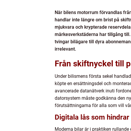
När bilens motorrum förvandlas från e
handlar inte längre om brist på skift
mjukvara och krypterade reservdelar
märkesverkstäderna har tillgång till
tvingar bilägare till dyra abonnemang
irrelevant.
Från skiftnyckel til
Under bilismens första sekel handla
köpte en ersättningsdel och montera
avancerade datanätverk inuti fordonet
datorsystem måste godkänna den nya 
förutsättningarna för alla som vill v
Digitala lås som hindra
Moderna bilar är i praktiken rullande 