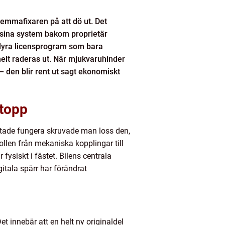
 hemmafixaren på att dö ut. Det
er sina system bakom proprietär
a dyra licensprogram som bara
helt raderas ut. När mjukvaruhinder
 – den blir rent ut sagt ekonomiskt
stopp
utade fungera skruvade man loss den,
rollen från mekaniska kopplingar till
fysiskt i fästet. Bilens centrala
tala spärr har förändrat
et innebär att en helt ny originaldel