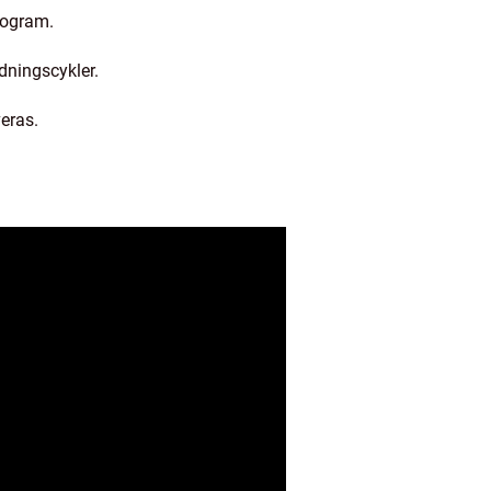
rogram.
dningscykler.
eras.