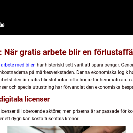
När gratis arbete blir en förlustaffä
t
arbete med bilen
har historiskt sett varit att spara pengar. Geno
mkostnaderna på märkesverkstaden. Denna ekonomiska logik har 
rbetstiden är gratis blir slutnotan ofta högre för hemmafixaren ä
ser och specialutrustning har förvandlat den ekonomiska bespari
digitala licenser
dslicenser till oberoende aktörer, men priserna är anpassade för k
der ett dygn kan kosta tusentals kronor.