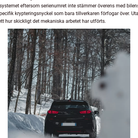
rsystemet eftersom serienumret inte stämmer överens med bilens d
ecifik krypteringsnyckel som bara tillverkaren förfogar över. U
ett hur skickligt det mekaniska arbetet har utförts.