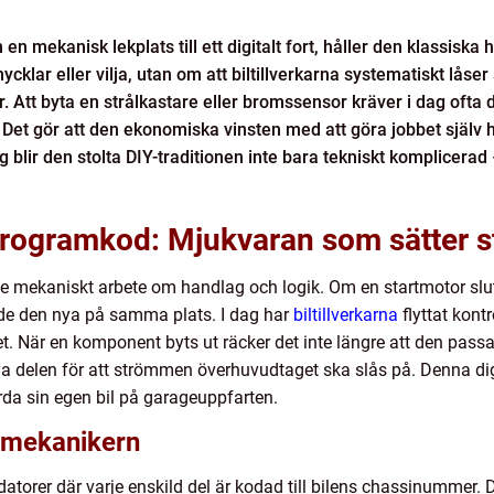
n mekanisk lekplats till ett digitalt fort, håller den klassiska
nycklar eller vilja, utan om att biltillverkarna systematiskt lås
. Att byta en strålkastare eller bromssensor kräver i dag oft
. Det gör att den ekonomiska vinsten med att göra jobbet själv 
 blir den stolta DIY-traditionen inte bara tekniskt komplicerad
l programkod: Mjukvaran som sätter 
de mekaniskt arbete om handlag och logik. Om en startmotor sl
de den nya på samma plats. I dag har
biltillverkarna
flyttat kont
. När en komponent byts ut räcker det inte längre att den passar 
delen för att strömmen överhuvudtaget ska slås på. Denna digi
årda sin egen bil på garageuppfarten.
r mekanikern
datorer där varje enskild del är kodad till bilens chassinummer. D