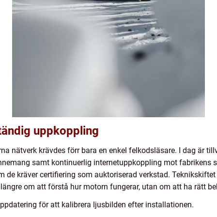
tändig uppkoppling
a nätverk krävdes förr bara en enkel felkodsläsare. I dag är til
nemang samt kontinuerlig internetuppkoppling mot fabrikens s
som de kräver certifiering som auktoriserad verkstad. Teknikskifte
längre om att förstå hur motorn fungerar, utan om att ha rätt beh
datering för att kalibrera ljusbilden efter installationen.