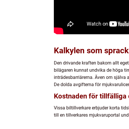
Kalkylen som sprack: 
Den drivande kraften bakom allt ege
bilägaren kunnat undvika de höga ti
inträdesbarriärerna. Även om själva a
De dolda avgifterna för mjukvarulicen
Kostnaden för tillfälliga 
Vissa biltillverkare erbjuder korta ti
till en tillverkares mjukvaruportal un