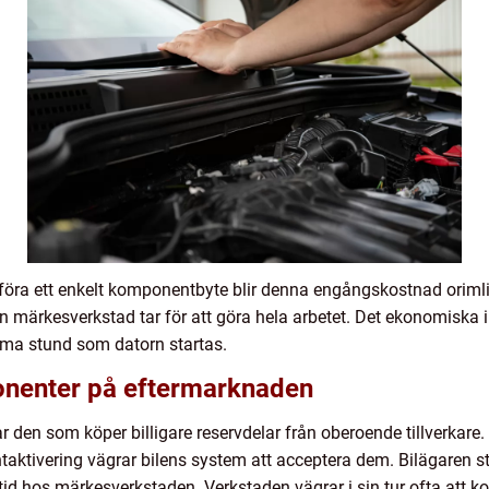
ra ett enkelt komponentbyte blir denna engångskostnad orimligt
n märkesverkstad tar för att göra hela arbetet. Det ekonomiska 
mma stund som datorn startas.
onenter på eftermarknaden
 den som köper billigare reservdelar från oberoende tillverkare.
ntaktivering vägrar bilens system att acceptera dem. Bilägaren
id hos märkesverkstaden. Verkstaden vägrar i sin tur ofta att ko