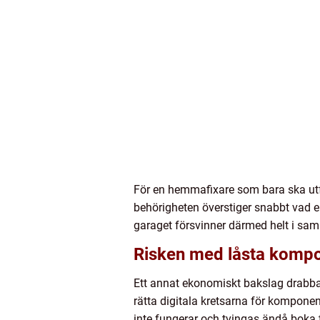
För en hemmafixare som bara ska utfö
behörigheten överstiger snabbt vad e
garaget försvinner därmed helt i sa
Risken med låsta komp
Ett annat ekonomiskt bakslag drabbar
rätta digitala kretsarna för kompone
inte fungerar och tvingas ändå boka t