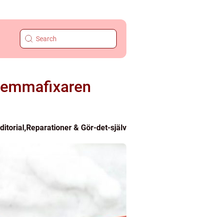
r hemmafixaren
ditorial
,
Reparationer & Gör-det-själv