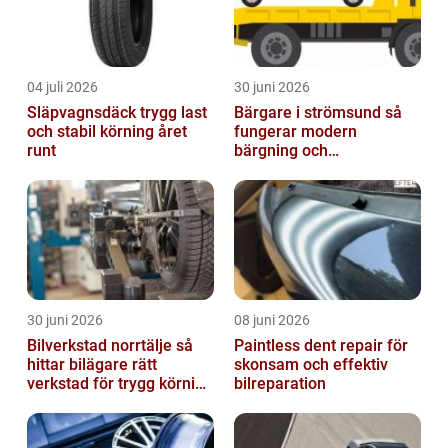
04 juli 2026
30 juni 2026
Släpvagnsdäck trygg last
Bärgare i strömsund så
och stabil körning året
fungerar modern
runt
bärgning och
vägassistans
30 juni 2026
08 juni 2026
Bilverkstad norrtälje så
Paintless dent repair för
hittar bilägare rätt
skonsam och effektiv
verkstad för trygg körning
bilreparation
året runt