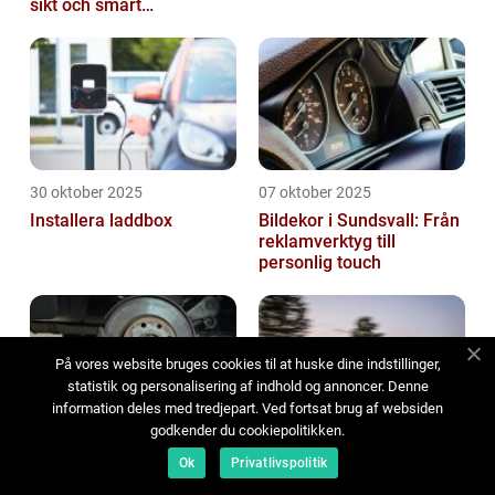
sikt och smart
energibesparing
30 oktober 2025
07 oktober 2025
Installera laddbox
Bildekor i Sundsvall: Från
reklamverktyg till
personlig touch
På vores website bruges cookies til at huske dine indstillinger,
statistik og personalisering af indhold og annoncer. Denne
information deles med tredjepart. Ved fortsat brug af websiden
godkender du cookiepolitikken.
02 oktober 2025
01 oktober 2025
Ok
Privatlivspolitik
Billackering i Sjöbo: Så
Att hitta rätt