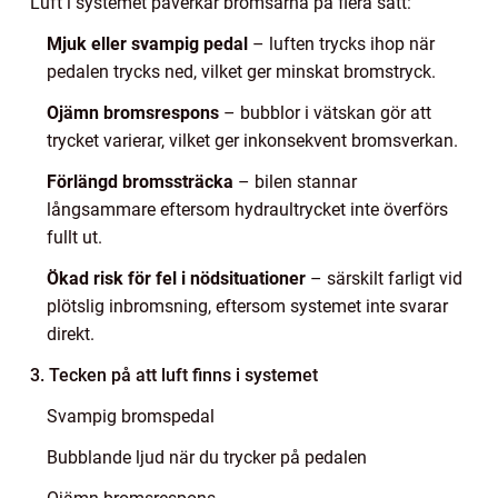
Luft i systemet påverkar bromsarna på flera sätt:
Mjuk eller svampig pedal
– luften trycks ihop när
pedalen trycks ned, vilket ger minskat bromstryck.
Ojämn bromsrespons
– bubblor i vätskan gör att
trycket varierar, vilket ger inkonsekvent bromsverkan.
Förlängd bromssträcka
– bilen stannar
långsammare eftersom hydraultrycket inte överförs
fullt ut.
Ökad risk för fel i nödsituationer
– särskilt farligt vid
plötslig inbromsning, eftersom systemet inte svarar
direkt.
3. Tecken på att luft finns i systemet
Svampig bromspedal
Bubblande ljud när du trycker på pedalen