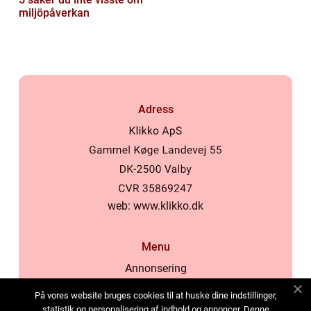
miljöpåverkan
Adress
web:
www.klikko.dk
Menu
Annonsering
Om oss
På vores website bruges cookies til at huske dine indstillinger,
Cookies
statistik og personalisering af indhold og annoncer. Denne