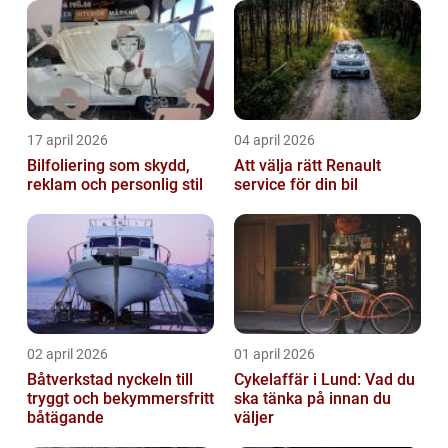
17 april 2026
04 april 2026
Bilfoliering som skydd,
Att välja rätt Renault
reklam och personlig stil
service för din bil
02 april 2026
01 april 2026
Båtverkstad nyckeln till
Cykelaffär i Lund: Vad du
tryggt och bekymmersfritt
ska tänka på innan du
båtägande
väljer