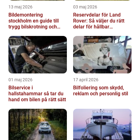
13 maj 2026
03 maj 2026
Bildemontering
Reservdelar för Land
stockholm en guide till
Rover: Så väljer du rätt
trygg bilskrotning och
delar för hållbar
smarta reservdelar
prestanda
01 maj 2026
17 april 2026
Bilservice i
Bilfoliering som skydd,
hallstahammar så tar du
reklam och personlig stil
hand om bilen på rätt sätt