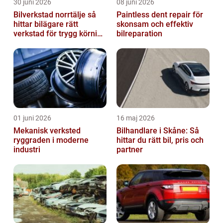
30 juni 2026
08 juni 2026
Bilverkstad norrtälje så
Paintless dent repair för
hittar bilägare rätt
skonsam och effektiv
verkstad för trygg körning
bilreparation
året runt
01 juni 2026
16 maj 2026
Mekanisk verksted
Bilhandlare i Skåne: Så
ryggraden i moderne
hittar du rätt bil, pris och
industri
partner