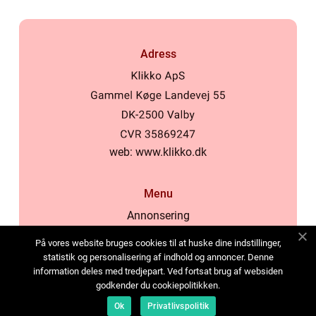
Adress
web:
www.klikko.dk
Menu
Annonsering
Om oss
På vores website bruges cookies til at huske dine indstillinger,
Cookies
statistik og personalisering af indhold og annoncer. Denne
information deles med tredjepart. Ved fortsat brug af websiden
Kontakta oss
godkender du cookiepolitikken.
Sitemap
Ok
Privatlivspolitik