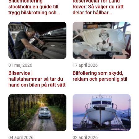
Bildemontering
Reservdelar för Land
stockholm en guide till
Rover: Så väljer du rätt
trygg bilskrotning och
delar för hållbar
smarta reservdelar
prestanda
01 maj 2026
17 april 2026
Bilservice i
Bilfoliering som skydd,
hallstahammar så tar du
reklam och personlig stil
hand om bilen på rätt sätt
04 april 2026
02 april 2026