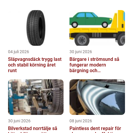
eller flera elektriska motorer. Syftet är att
maximera bränsleeffektiviteten och minska
utslä...
04 juli 2026
30 juni 2026
Släpvagnsdäck trygg last
Bärgare i strömsund så
och stabil körning året
fungerar modern
runt
bärgning och
vägassistans
30 juni 2026
08 juni 2026
Bilverkstad norrtälje så
Paintless dent repair för