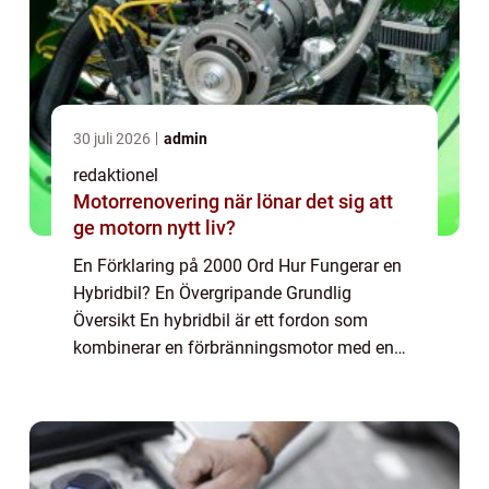
30 juli 2026
admin
redaktionel
Motorrenovering när lönar det sig att
ge motorn nytt liv?
En Förklaring på 2000 Ord Hur Fungerar en
Hybridbil? En Övergripande Grundlig
Översikt En hybridbil är ett fordon som
kombinerar en förbränningsmotor med en
eller flera elektriska motorer. Syftet är att
maximera bränsleeffektiviteten och minska
utslä...