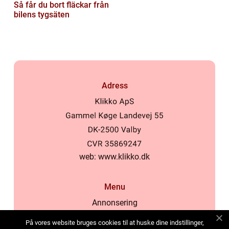
Så får du bort fläckar från
bilens tygsäten
Adress
web:
www.klikko.dk
Menu
Annonsering
Om oss
På vores website bruges cookies til at huske dine indstillinger,