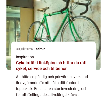
30 juli 2026
admin
inspiration
Cykelaffär i linköping så hittar du rätt
cykel, service och tillbehör
Att hitta en pålitlig och prisvärd bilverkstad
är avgörande för att hålla ditt fordon i
toppskick. En bil är en stor investering, och
för att förlänga dess livslängd krävs
regelbunden service och reparationer av hög
kvalitet. I denna artikel guidar v...