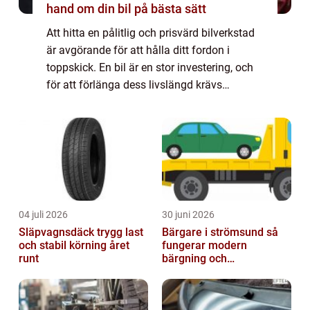
hand om din bil på bästa sätt
Att hitta en pålitlig och prisvärd bilverkstad
är avgörande för att hålla ditt fordon i
toppskick. En bil är en stor investering, och
för att förlänga dess livslängd krävs
regelbunden service och reparationer av hög
kvalitet. I denna artikel guidar v...
04 juli 2026
30 juni 2026
Släpvagnsdäck trygg last
Bärgare i strömsund så
och stabil körning året
fungerar modern
runt
bärgning och
vägassistans