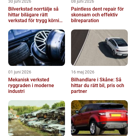
30 juni 2026
08 juni 2026
Bilverkstad norrtälje så
Paintless dent repair för
hittar bilägare rätt
skonsam och effektiv
verkstad för trygg körning
bilreparation
året runt
01 juni 2026
16 maj 2026
Mekanisk verksted
Bilhandlare i Skåne: Så
ryggraden i moderne
hittar du rätt bil, pris och
industri
partner