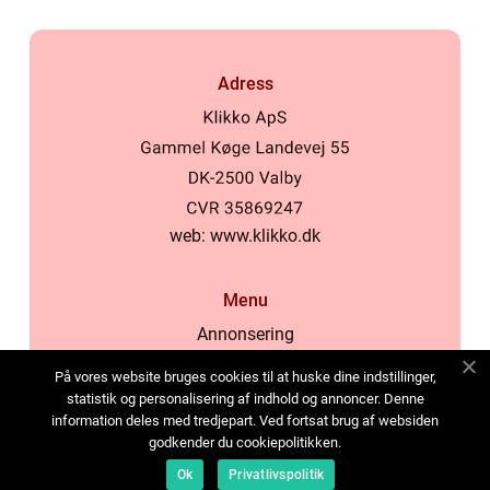
Adress
web:
www.klikko.dk
Menu
Annonsering
Om oss
På vores website bruges cookies til at huske dine indstillinger,
Cookies
statistik og personalisering af indhold og annoncer. Denne
information deles med tredjepart. Ved fortsat brug af websiden
Kontakta oss
godkender du cookiepolitikken.
Sitemap
Ok
Privatlivspolitik