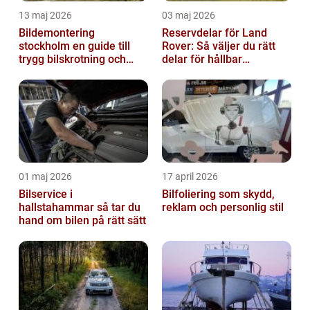
13 maj 2026
03 maj 2026
Bildemontering
Reservdelar för Land
stockholm en guide till
Rover: Så väljer du rätt
trygg bilskrotning och
delar för hållbar
smarta reservdelar
prestanda
01 maj 2026
17 april 2026
Bilservice i
Bilfoliering som skydd,
hallstahammar så tar du
reklam och personlig stil
hand om bilen på rätt sätt