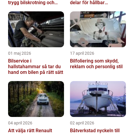
trygg bilskrotning och
delar för hållbar
smarta reservdelar
prestanda
01 maj 2026
17 april 2026
Bilservice i
Bilfoliering som skydd,
hallstahammar så tar du
reklam och personlig stil
hand om bilen på rätt sätt
04 april 2026
02 april 2026
Att välja rätt Renault
Båtverkstad nyckeln till