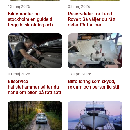
13 maj 2026
03 maj 2026
Bildemontering
Reservdelar för Land
stockholm en guide till
Rover: Så väljer du rätt
trygg bilskrotning och
delar för hållbar
smarta reservdelar
prestanda
01 maj 2026
17 april 2026
Bilservice i
Bilfoliering som skydd,
hallstahammar så tar du
reklam och personlig stil
hand om bilen på rätt sätt