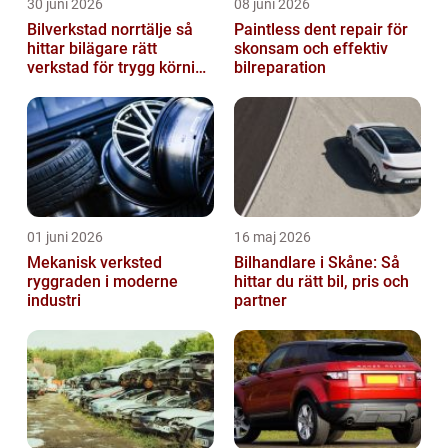
30 juni 2026
08 juni 2026
Bilverkstad norrtälje så
Paintless dent repair för
hittar bilägare rätt
skonsam och effektiv
verkstad för trygg körning
bilreparation
året runt
01 juni 2026
16 maj 2026
Mekanisk verksted
Bilhandlare i Skåne: Så
ryggraden i moderne
hittar du rätt bil, pris och
industri
partner