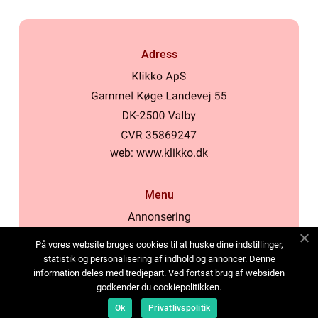
Adress
web:
www.klikko.dk
Menu
Annonsering
Om oss
På vores website bruges cookies til at huske dine indstillinger,
Cookies
statistik og personalisering af indhold og annoncer. Denne
information deles med tredjepart. Ved fortsat brug af websiden
Kontakta oss
godkender du cookiepolitikken.
Sitemap
Ok
Privatlivspolitik