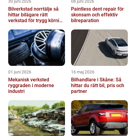
30 juni 2026
08 juni 2026
Bilverkstad norrtälje så
Paintless dent repair för
hittar bilägare rätt
skonsam och effektiv
verkstad för trygg körning
bilreparation
året runt
01 juni 2026
16 maj 2026
Mekanisk verksted
Bilhandlare i Skåne: Så
ryggraden i moderne
hittar du rätt bil, pris och
industri
partner