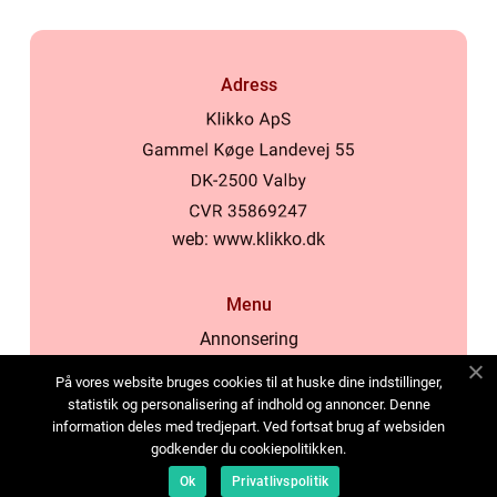
Adress
web:
www.klikko.dk
Menu
Annonsering
Om oss
På vores website bruges cookies til at huske dine indstillinger,
Cookies
statistik og personalisering af indhold og annoncer. Denne
information deles med tredjepart. Ved fortsat brug af websiden
Kontakta oss
godkender du cookiepolitikken.
Sitemap
Ok
Privatlivspolitik