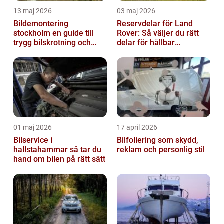
13 maj 2026
03 maj 2026
Bildemontering
Reservdelar för Land
stockholm en guide till
Rover: Så väljer du rätt
trygg bilskrotning och
delar för hållbar
smarta reservdelar
prestanda
01 maj 2026
17 april 2026
Bilservice i
Bilfoliering som skydd,
hallstahammar så tar du
reklam och personlig stil
hand om bilen på rätt sätt