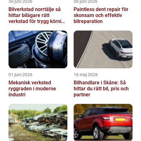
30 juni 2026
08 juni 2026
Bilverkstad norrtälje så
Paintless dent repair för
hittar bilägare rätt
skonsam och effektiv
verkstad för trygg körning
bilreparation
året runt
01 juni 2026
16 maj 2026
Mekanisk verksted
Bilhandlare i Skåne: Så
ryggraden i moderne
hittar du rätt bil, pris och
industri
partner