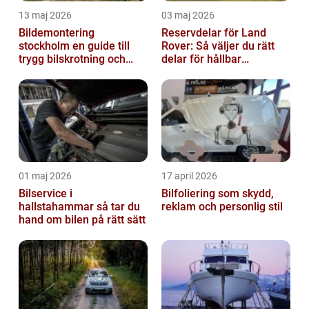
13 maj 2026
03 maj 2026
Bildemontering
Reservdelar för Land
stockholm en guide till
Rover: Så väljer du rätt
trygg bilskrotning och
delar för hållbar
smarta reservdelar
prestanda
01 maj 2026
17 april 2026
Bilservice i
Bilfoliering som skydd,
hallstahammar så tar du
reklam och personlig stil
hand om bilen på rätt sätt