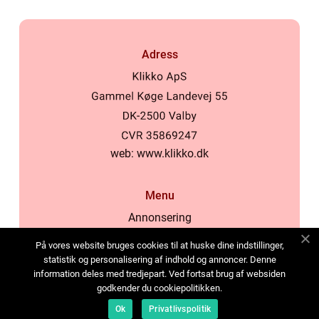
Adress
web:
www.klikko.dk
Menu
Annonsering
Om oss
På vores website bruges cookies til at huske dine indstillinger,
Cookies
statistik og personalisering af indhold og annoncer. Denne
information deles med tredjepart. Ved fortsat brug af websiden
Kontakta oss
godkender du cookiepolitikken.
Sitemap
Ok
Privatlivspolitik