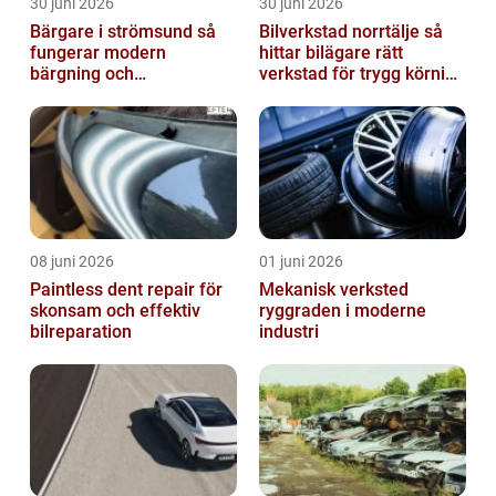
30 juni 2026
30 juni 2026
Bärgare i strömsund så
Bilverkstad norrtälje så
fungerar modern
hittar bilägare rätt
bärgning och
verkstad för trygg körning
vägassistans
året runt
08 juni 2026
01 juni 2026
Paintless dent repair för
Mekanisk verksted
skonsam och effektiv
ryggraden i moderne
bilreparation
industri