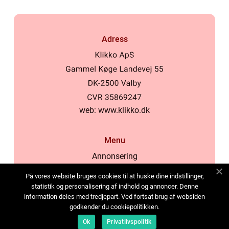
Adress
web:
www.klikko.dk
Menu
Annonsering
Om oss
På vores website bruges cookies til at huske dine indstillinger,
Cookies
statistik og personalisering af indhold og annoncer. Denne
information deles med tredjepart. Ved fortsat brug af websiden
Kontakta oss
godkender du cookiepolitikken.
Sitemap
Ok
Privatlivspolitik