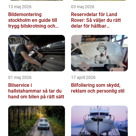
13 maj 2026
03 maj 2026
Bildemontering
Reservdelar för Land
stockholm en guide till
Rover: Så väljer du rätt
trygg bilskrotning och
delar för hållbar
smarta reservdelar
prestanda
01 maj 2026
17 april 2026
Bilservice i
Bilfoliering som skydd,
hallstahammar så tar du
reklam och personlig stil
hand om bilen på rätt sätt