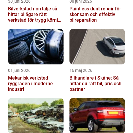
30 juni 2026
08 juni 2026
Bilverkstad norrtälje så
Paintless dent repair för
hittar bilägare rätt
skonsam och effektiv
verkstad för trygg körning
bilreparation
året runt
01 juni 2026
16 maj 2026
Mekanisk verksted
Bilhandlare i Skåne: Så
ryggraden i moderne
hittar du rätt bil, pris och
industri
partner