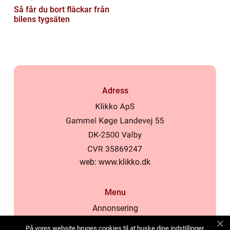
Så får du bort fläckar från
bilens tygsäten
Adress
web:
www.klikko.dk
Menu
Annonsering
Om oss
På vores website bruges cookies til at huske dine indstillinger,