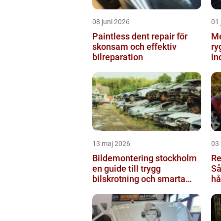
08 juni 2026
01 
Paintless dent repair för
Me
skonsam och effektiv
ry
bilreparation
in
13 maj 2026
03
Bildemontering stockholm
Re
en guide till trygg
Så
bilskrotning och smarta
hå
reservdelar