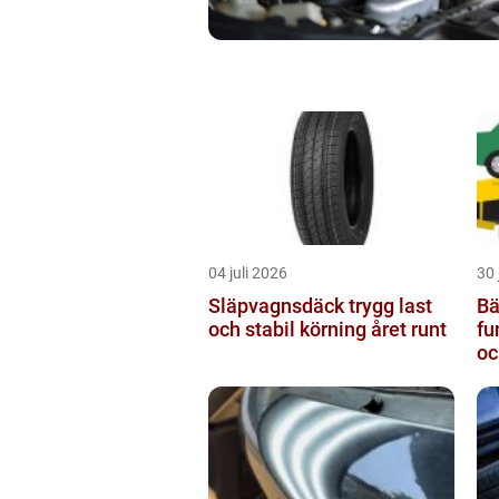
04 juli 2026
30 
Släpvagnsdäck trygg last
Bä
och stabil körning året runt
fu
oc