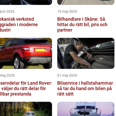
juni 2026
16 maj 2026
kanisk verksted
Bilhandlare i Skåne: Så
ggraden i moderne
hittar du rätt bil, pris och
dustri
partner
 maj 2026
01 maj 2026
servdelar för Land Rover:
Bilservice i hallstahammar
 väljer du rätt delar för
så tar du hand om bilen på
llbar prestanda
rätt sätt