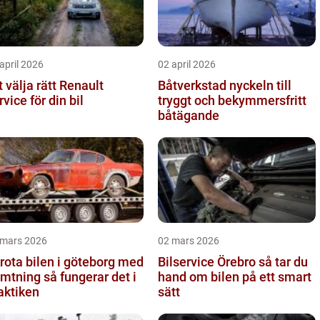
april 2026
02 april 2026
t välja rätt Renault
Båtverkstad nyckeln till
rvice för din bil
tryggt och bekymmersfritt
båtägande
 mars 2026
02 mars 2026
rota bilen i göteborg med
Bilservice Örebro så tar du
ng så fungerar det i
hand om bilen på ett smart
aktiken
sätt