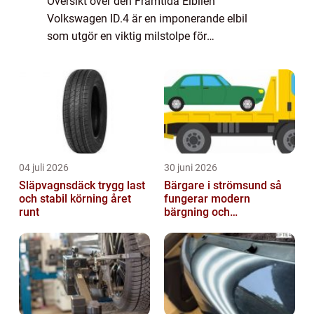
Översikt över den Framtida Elbilen
Volkswagen ID.4 är en imponerande elbil
som utgör en viktig milstolpe för
Volkswagens övergång till en elektrifierad
fordonsflotta. Den erbjuder en kombination
av stil...
04 juli 2026
30 juni 2026
Släpvagnsdäck trygg last
Bärgare i strömsund så
och stabil körning året
fungerar modern
runt
bärgning och
vägassistans