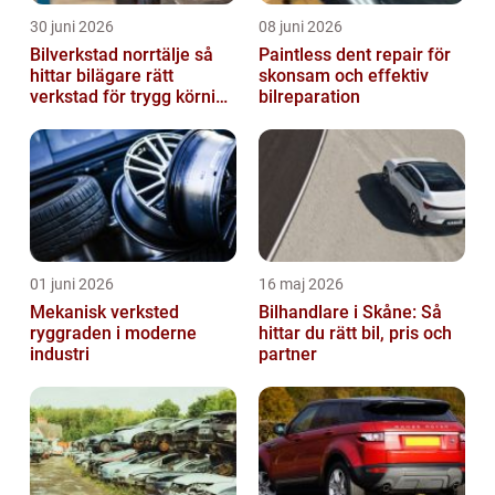
30 juni 2026
08 juni 2026
Bilverkstad norrtälje så
Paintless dent repair för
hittar bilägare rätt
skonsam och effektiv
verkstad för trygg körning
bilreparation
året runt
01 juni 2026
16 maj 2026
Mekanisk verksted
Bilhandlare i Skåne: Så
ryggraden i moderne
hittar du rätt bil, pris och
industri
partner