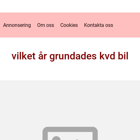
Annonsering
Om oss
Cookies
Kontakta oss
vilket år grundades kvd bil