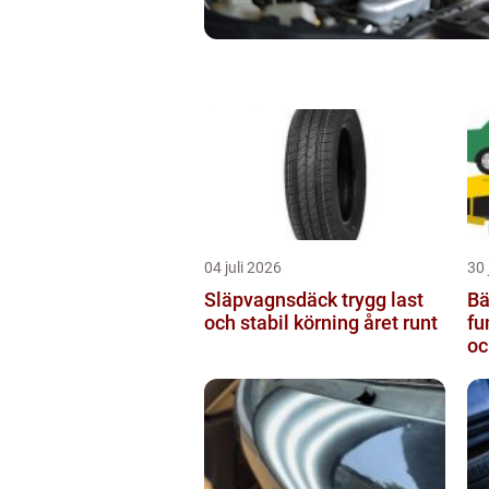
04 juli 2026
30 
Släpvagnsdäck trygg last
Bä
och stabil körning året runt
fu
oc