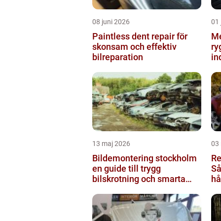
08 juni 2026
01 
Paintless dent repair för
Me
skonsam och effektiv
ry
bilreparation
in
13 maj 2026
03
Bildemontering stockholm
Re
en guide till trygg
Så
bilskrotning och smarta
hå
reservdelar