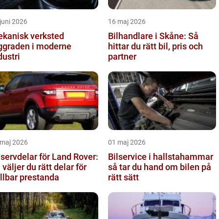
juni 2026
16 maj 2026
kanisk verksted
Bilhandlare i Skåne: Så
ggraden i moderne
hittar du rätt bil, pris och
dustri
partner
 maj 2026
01 maj 2026
servdelar för Land Rover:
Bilservice i hallstahammar
 väljer du rätt delar för
så tar du hand om bilen på
llbar prestanda
rätt sätt