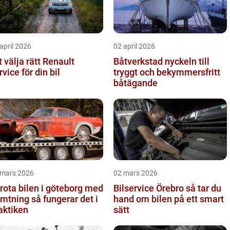
april 2026
02 april 2026
t välja rätt Renault
Båtverkstad nyckeln till
rvice för din bil
tryggt och bekymmersfritt
båtägande
 mars 2026
02 mars 2026
rota bilen i göteborg med
Bilservice Örebro så tar du
ng så fungerar det i
hand om bilen på ett smart
aktiken
sätt