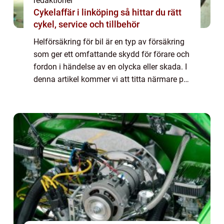
redaktionel
Cykelaffär i linköping så hittar du rätt
cykel, service och tillbehör
Helförsäkring för bil är en typ av försäkring
som ger ett omfattande skydd för förare och
fordon i händelse av en olycka eller skada. I
denna artikel kommer vi att titta närmare på
vad kostar helförsäkring bil och undersöka
de olika faktorer som påve...