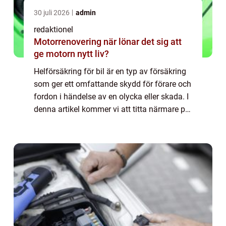
30 juli 2026
admin
redaktionel
Motorrenovering när lönar det sig att
ge motorn nytt liv?
Helförsäkring för bil är en typ av försäkring
som ger ett omfattande skydd för förare och
fordon i händelse av en olycka eller skada. I
denna artikel kommer vi att titta närmare på
vad kostar helförsäkring bil och undersöka
de olika faktorer som påve...