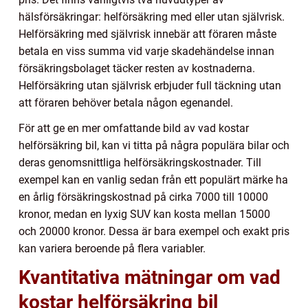
hälsförsäkringar: helförsäkring med eller utan självrisk.
Helförsäkring med självrisk innebär att föraren måste
betala en viss summa vid varje skadehändelse innan
försäkringsbolaget täcker resten av kostnaderna.
Helförsäkring utan självrisk erbjuder full täckning utan
att föraren behöver betala någon egenandel.
För att ge en mer omfattande bild av vad kostar
helförsäkring bil, kan vi titta på några populära bilar och
deras genomsnittliga helförsäkringskostnader. Till
exempel kan en vanlig sedan från ett populärt märke ha
en årlig försäkringskostnad på cirka 7000 till 10000
kronor, medan en lyxig SUV kan kosta mellan 15000
och 20000 kronor. Dessa är bara exempel och exakt pris
kan variera beroende på flera variabler.
Kvantitativa mätningar om vad
kostar helförsäkring bil