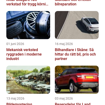
verkstad för trygg körning
bilreparation
året runt
01 juni 2026
16 maj 2026
Mekanisk verksted
Bilhandlare i Skåne: Så
ryggraden i moderne
hittar du rätt bil, pris och
industri
partner
13 maj 2026
03 maj 2026
Bildemontering
Reservdelar för Land