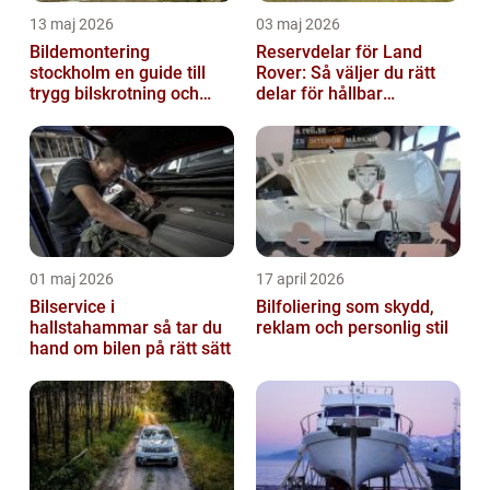
13 maj 2026
03 maj 2026
Bildemontering
Reservdelar för Land
stockholm en guide till
Rover: Så väljer du rätt
trygg bilskrotning och
delar för hållbar
smarta reservdelar
prestanda
01 maj 2026
17 april 2026
Bilservice i
Bilfoliering som skydd,
hallstahammar så tar du
reklam och personlig stil
hand om bilen på rätt sätt