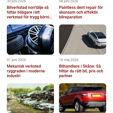
30 juni 2026
08 juni 2026
Bilverkstad norrtälje så
Paintless dent repair för
hittar bilägare rätt
skonsam och effektiv
verkstad för trygg körning
bilreparation
året runt
01 juni 2026
16 maj 2026
Mekanisk verksted
Bilhandlare i Skåne: Så
ryggraden i moderne
hittar du rätt bil, pris och
industri
partner