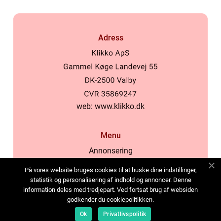
Adress
web:
www.klikko.dk
Menu
Annonsering
Om oss
På vores website bruges cookies til at huske dine indstillinger,
Cookies
statistik og personalisering af indhold og annoncer. Denne
information deles med tredjepart. Ved fortsat brug af websiden
Kontakta oss
godkender du cookiepolitikken.
Sitemap
Ok
Privatlivspolitik