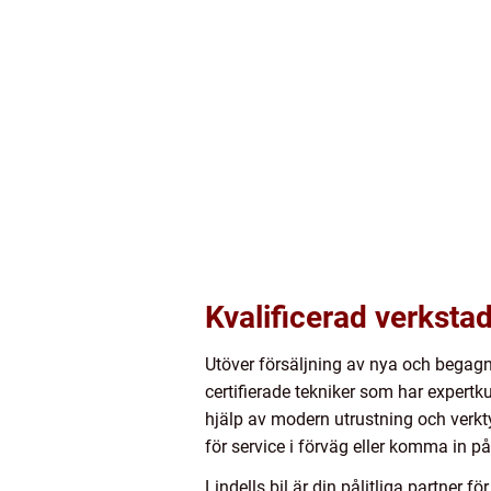
Kvalificerad verkstad
Utöver försäljning av nya och begagn
certifierade tekniker som har expert
hjälp av modern utrustning och verkt
för service i förväg eller komma in p
Lindells bil är din pålitliga partner 