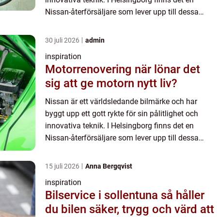
Nissan-återförsäljare som lever upp till dessa
höga standarder. Med en passion för bilar och en
förståelse för...
30 juli 2026
admin
inspiration
Motorrenovering när lönar det
sig att ge motorn nytt liv?
Nissan är ett världsledande bilmärke och har
byggt upp ett gott rykte för sin pålitlighet och
innovativa teknik. I Helsingborg finns det en
Nissan-återförsäljare som lever upp till dessa
höga standarder. Med en passion för bilar och en
förståelse för...
15 juli 2026
Anna Bergqvist
inspiration
Bilservice i sollentuna så håller
du bilen säker, trygg och värd att