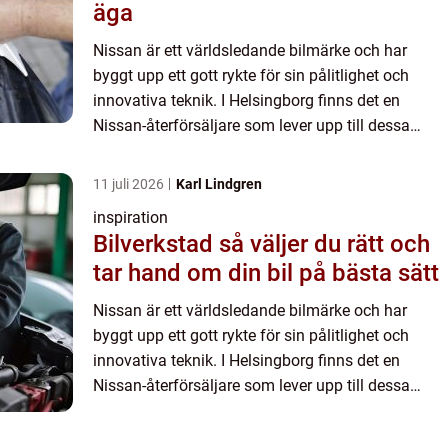
äga
Nissan är ett världsledande bilmärke och har
byggt upp ett gott rykte för sin pålitlighet och
innovativa teknik. I Helsingborg finns det en
Nissan-återförsäljare som lever upp till dessa
höga standarder. Med en passion för bilar och en
förståelse för...
11 juli 2026
Karl Lindgren
inspiration
Bilverkstad så väljer du rätt och
tar hand om din bil på bästa sätt
Nissan är ett världsledande bilmärke och har
byggt upp ett gott rykte för sin pålitlighet och
innovativa teknik. I Helsingborg finns det en
Nissan-återförsäljare som lever upp till dessa
höga standarder. Med en passion för bilar och en
förståelse för...