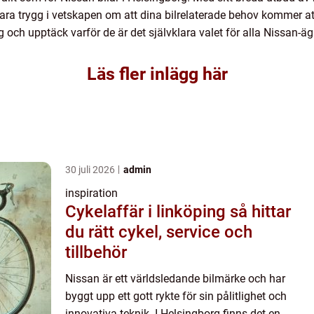
ara trygg i vetskapen om att dina bilrelaterade behov kommer att
 och upptäck varför de är det självklara valet för alla Nissan-äg
Läs fler inlägg här
30 juli 2026
admin
inspiration
Cykelaffär i linköping så hittar
du rätt cykel, service och
tillbehör
Nissan är ett världsledande bilmärke och har
byggt upp ett gott rykte för sin pålitlighet och
innovativa teknik. I Helsingborg finns det en