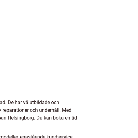
tad. De har välutbildade och
v reparationer och underhåll. Med
san Helsingborg. Du kan boka en tid
av modeller, enastående kundservice