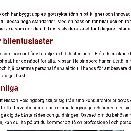
och har byggt upp ett gott rykte för sin pålitlighet och innovati
 till dessa höga standarder. Med en passion för bilar och en f
service som gör dem till det självklara valet för bilägare i stade
r bilentusiaster
r som passar både familjer och bilentusiaster. Från deras ikonisk
qai, har de något för alla. Nissan Helsingborg har en utställn
ch hjälpsamma personal finns alltid till hands för att besvara di
 budget bäst.
anliga
tt Nissan Helsingborg skiljer sig från sina konkurrenter är deras
erträffa förväntningarna och skapa långvariga relationer med sina
 ge dig de bästa råden och guidningen. Oavsett om du behöver r
n, kan du lita på att du kommer att få en professionell och perso