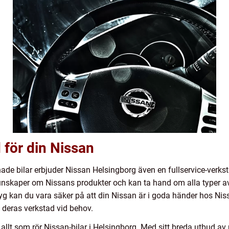
 för din Nissan
ade bilar erbjuder Nissan Helsingborg även en fullservice-verks
kunskaper om Nissans produkter och kan ta hand om alla typer a
yg kan du vara säker på att din Nissan är i goda händer hos Nis
å deras verkstad vid behov.
för allt som rör Nissan-bilar i Helsingborg. Med sitt breda utbud 