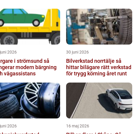
juni 2026
30 juni 2026
rgare i strömsund så
Bilverkstad norrtälje så
ngerar modern bärgning
hittar bilägare rätt verkstad
h vägassistans
för trygg körning året runt
juni 2026
16 maj 2026