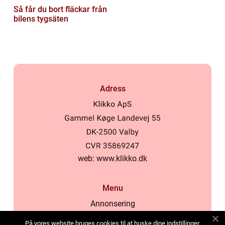
Så får du bort fläckar från
bilens tygsäten
Adress
web:
www.klikko.dk
Menu
Annonsering
Om oss
På vores website bruges cookies til at huske dine indstillinger,