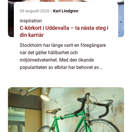
09 augusti 2026
Karl Lindgren
inspiration
C-körkort i Uddevalla – ta nästa steg i
din karriär
Stockholm har länge varit en föregångare
när det gäller hållbarhet och
miljömedvetenhet. Med den ökande
populariteten av elbilar har behovet av
laddningsinfrastruktur ökat avsevärt. I
denna artikel fokuserar vi på laddboxar för
elbilar i Stockholm oc...