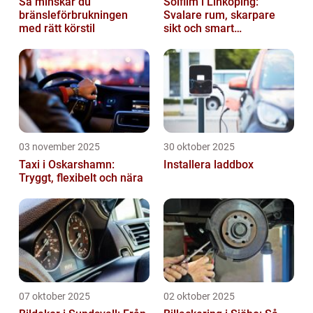
Så minskar du
Solfilm i Linköping:
bränsleförbrukningen
Svalare rum, skarpare
med rätt körstil
sikt och smart
energibesparing
03 november 2025
30 oktober 2025
Taxi i Oskarshamn:
Installera laddbox
Tryggt, flexibelt och nära
07 oktober 2025
02 oktober 2025