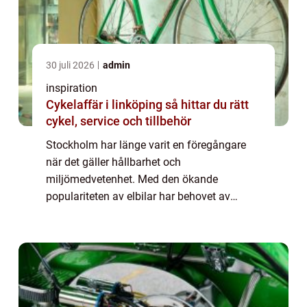
30 juli 2026
admin
inspiration
Cykelaffär i linköping så hittar du rätt
cykel, service och tillbehör
Stockholm har länge varit en föregångare
när det gäller hållbarhet och
miljömedvetenhet. Med den ökande
populariteten av elbilar har behovet av
laddningsinfrastruktur ökat avsevärt. I
denna artikel fokuserar vi på laddboxar för
elbilar i Stockholm oc...