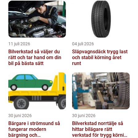
denna artikel fokuserar vi på laddboxar för
elbilar i Stockholm oc...
11 juli 2026
04 juli 2026
Bilverkstad så väljer du
Släpvagnsdäck trygg last
rätt och tar hand om din
och stabil körning året
bil på bästa sätt
runt
30 juni 2026
30 juni 2026
Bärgare i strömsund så
Bilverkstad norrtälje så
fungerar modern
hittar bilägare rätt
bärgning och
verkstad för trygg körning