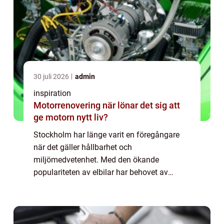
30 juli 2026
admin
inspiration
Motorrenovering när lönar det sig att
ge motorn nytt liv?
Stockholm har länge varit en föregångare
när det gäller hållbarhet och
miljömedvetenhet. Med den ökande
populariteten av elbilar har behovet av
laddningsinfrastruktur ökat avsevärt. I
denna artikel fokuserar vi på laddboxar för
elbilar i Stockholm oc...