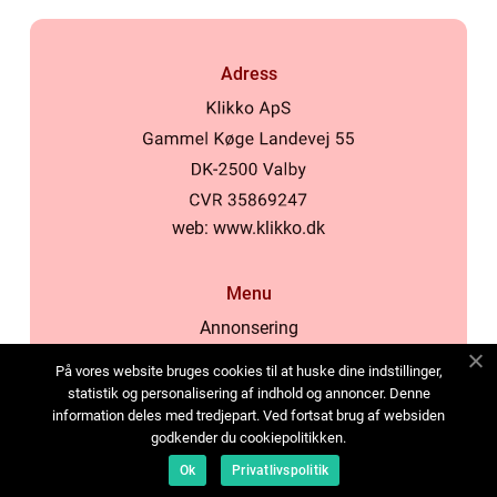
Adress
web:
www.klikko.dk
Menu
Annonsering
Om oss
På vores website bruges cookies til at huske dine indstillinger,
Cookies
statistik og personalisering af indhold og annoncer. Denne
information deles med tredjepart. Ved fortsat brug af websiden
Kontakta oss
godkender du cookiepolitikken.
Sitemap
Ok
Privatlivspolitik