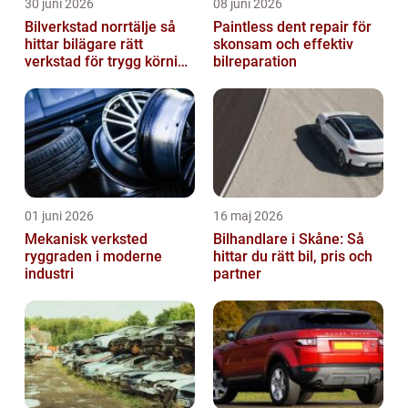
30 juni 2026
08 juni 2026
Bilverkstad norrtälje så
Paintless dent repair för
hittar bilägare rätt
skonsam och effektiv
verkstad för trygg körning
bilreparation
året runt
01 juni 2026
16 maj 2026
Mekanisk verksted
Bilhandlare i Skåne: Så
ryggraden i moderne
hittar du rätt bil, pris och
industri
partner