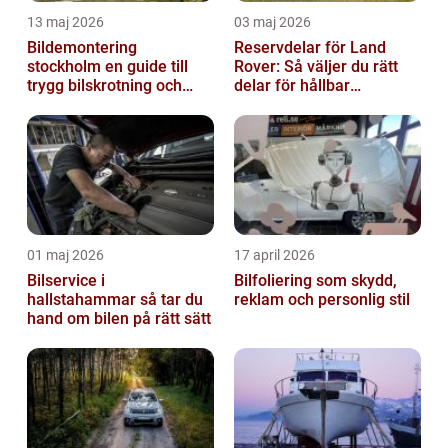
13 maj 2026
03 maj 2026
Bildemontering
Reservdelar för Land
stockholm en guide till
Rover: Så väljer du rätt
trygg bilskrotning och
delar för hållbar
smarta reservdelar
prestanda
01 maj 2026
17 april 2026
Bilservice i
Bilfoliering som skydd,
hallstahammar så tar du
reklam och personlig stil
hand om bilen på rätt sätt