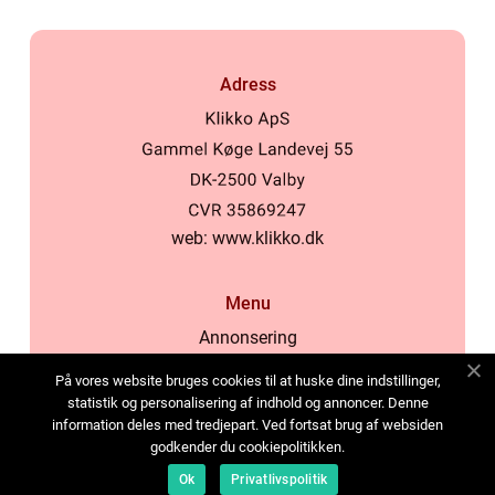
Adress
web:
www.klikko.dk
Menu
Annonsering
Om oss
På vores website bruges cookies til at huske dine indstillinger,
Cookies
statistik og personalisering af indhold og annoncer. Denne
information deles med tredjepart. Ved fortsat brug af websiden
Kontakta oss
godkender du cookiepolitikken.
Sitemap
Ok
Privatlivspolitik