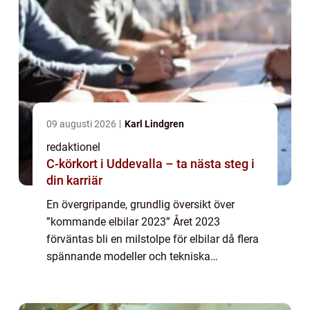
09 augusti 2026
Karl Lindgren
redaktionel
C-körkort i Uddevalla – ta nästa steg i
din karriär
En övergripande, grundlig översikt över
”kommande elbilar 2023” Året 2023
förväntas bli en milstolpe för elbilar då flera
spännande modeller och tekniska
innovationer kommer att introduceras på
marknaden. Elbilar har blivit alltmer
populä...