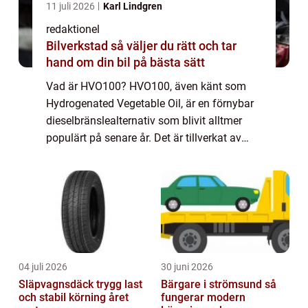
11 juli 2026
Karl Lindgren
redaktionel
Bilverkstad så väljer du rätt och tar
hand om din bil på bästa sätt
Vad är HVO100? HVO100, även känt som
Hydrogenated Vegetable Oil, är en förnybar
dieselbränslealternativ som blivit alltmer
populärt på senare år. Det är tillverkat av
vegetabiliska oljor eller animaliska fetter
genom en process som kallas hydrogeneri...
04 juli 2026
30 juni 2026
Släpvagnsdäck trygg last
Bärgare i strömsund så
och stabil körning året
fungerar modern