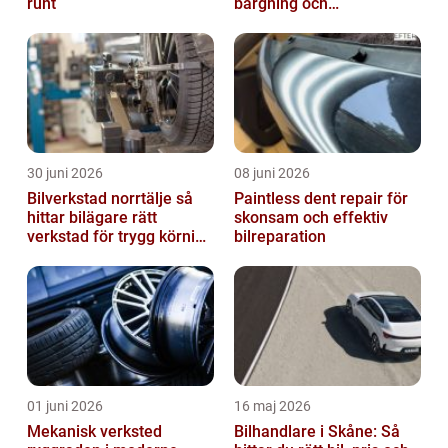
runt
bärgning och
vägassistans
30 juni 2026
08 juni 2026
Bilverkstad norrtälje så
Paintless dent repair för
hittar bilägare rätt
skonsam och effektiv
verkstad för trygg körning
bilreparation
året runt
01 juni 2026
16 maj 2026
Mekanisk verksted
Bilhandlare i Skåne: Så