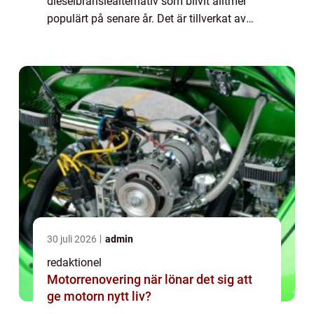
dieselbränslealternativ som blivit alltmer
populärt på senare år. Det är tillverkat av
vegetabiliska oljor eller animaliska fetter
genom en process som kallas hydrogeneri...
30 juli 2026
admin
redaktionel
Motorrenovering när lönar det sig att
ge motorn nytt liv?