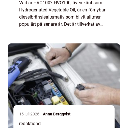
Vad är HVO100? HVO100, även känt som
Hydrogenated Vegetable Oil, är en förnybar
dieselbränslealternativ som blivit alltmer
populärt på senare år. Det är tillverkat av
vegetabiliska oljor eller animaliska fetter
genom en process som kallas hydrogeneri...
15 juli 2026
Anna Bergqvist
redaktionel