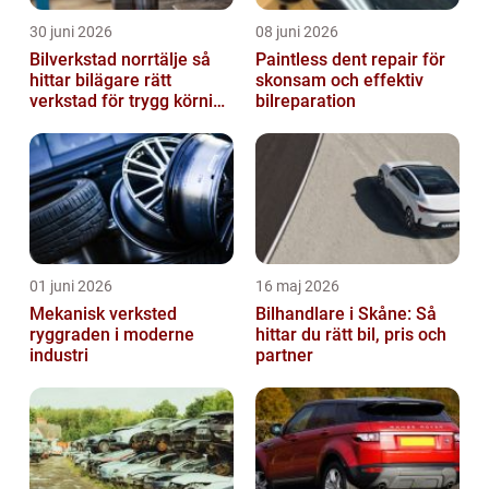
30 juni 2026
08 juni 2026
Bilverkstad norrtälje så
Paintless dent repair för
hittar bilägare rätt
skonsam och effektiv
verkstad för trygg körning
bilreparation
året runt
01 juni 2026
16 maj 2026
Mekanisk verksted
Bilhandlare i Skåne: Så
ryggraden i moderne
hittar du rätt bil, pris och
industri
partner