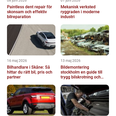
08 juni 2026
01 juni 2026
Paintless dent repair för
Mekanisk verksted
skonsam och effektiv
ryggraden i moderne
bilreparation
industri
16 maj 2026
13 maj 2026
Bilhandlare i Skåne: Så
Bildemontering
hittar du rätt bil, pris och
stockholm en guide till
partner
trygg bilskrotning och
smarta reservdelar