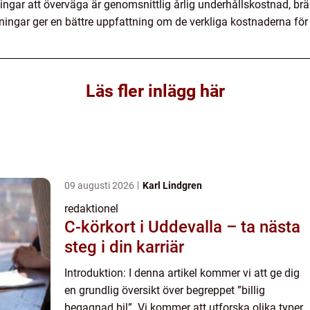
ingar att överväga är genomsnittlig årlig underhållskostnad, b
gar ger en bättre uppfattning om de verkliga kostnaderna för o
Läs fler inlägg här
09 augusti 2026
Karl Lindgren
redaktionel
C-körkort i Uddevalla – ta nästa
steg i din karriär
Introduktion: I denna artikel kommer vi att ge dig
en grundlig översikt över begreppet ”billig
begagnad bil”. Vi kommer att utforska olika typer