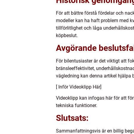
Historisk genomgång
För att bättre förstå fördelar och nac
modeller kan ha haft problem med kva
tillförlitlighet och låga underhållsk
köpbeslut.
Avgörande beslutsfak
För bilentusiaster är det viktigt att 
bränsleeffektivitet, underhållskostna
vägledning kan denna artikel hjälpa 
[ Inför Videoklipp Här]
Videoklipp kan infogas här för att fö
tekniska funktioner.
Slutsats:
Sammanfattningsvis är en billig begag