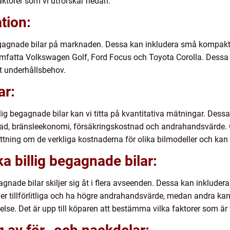
faktorer som vi utforskar nedan.
tion:
 begagnade bilar på marknaden. Dessa kan inkludera små kompakta 
mfatta Volkswagen Golf, Ford Focus och Toyota Corolla. Dessa bi
ågt underhållsbehov.
ar:
illig begagnade bilar kan vi titta på kvantitativa mätningar. Des
tnad, bränsleekonomi, försäkringskostnad och andrahandsvärde
ttning om de verkliga kostnaderna för olika bilmodeller och kan
ka billig begagnade bilar:
egagnade bilar skiljer sig åt i flera avseenden. Dessa kan inkluder
er tillförlitliga och ha högre andrahandsvärde, medan andra kan v
se. Det är upp till köparen att bestämma vilka faktorer som är v