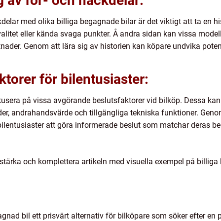
 av för- och nackdelar:
kdelar med olika billiga begagnade bilar är det viktigt att ta en
litet eller kända svaga punkter. Å andra sidan kan vissa modelle
ostnader. Genom att lära sig av historien kan köpare undvika pote
torer för bilentusiaster:
fokusera på vissa avgörande beslutsfaktorer vid bilköp. Dessa kan
der, andrahandsvärde och tillgängliga tekniska funktioner. Geno
bilentusiaster att göra informerade beslut som matchar deras be
rstärka och komplettera artikeln med visuella exempel på billiga
nad bil ett prisvärt alternativ för bilköpare som söker efter en 