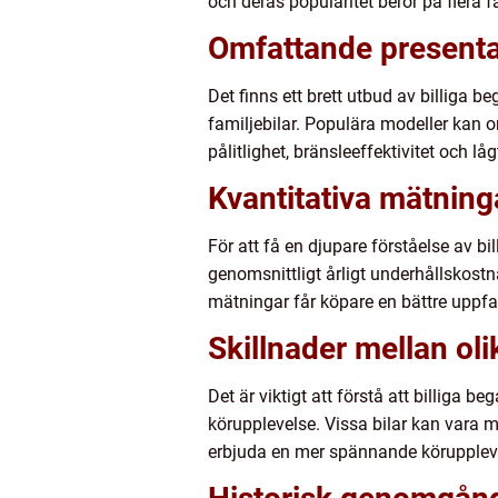
och deras popularitet beror på flera 
Omfattande presenta
Det finns ett brett utbud av billiga
familjebilar. Populära modeller kan o
pålitlighet, bränsleeffektivitet och l
Kvantitativa mätning
För att få en djupare förståelse av b
genomsnittligt årligt underhållskos
mätningar får köpare en bättre uppfa
Skillnader mellan oli
Det är viktigt att förstå att billiga b
körupplevelse. Vissa bilar kan vara m
erbjuda en mer spännande körupplevel