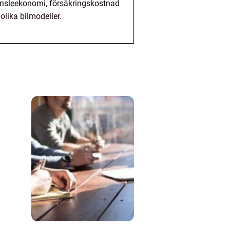
ränsleekonomi, försäkringskostnad
lika bilmodeller.