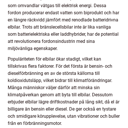
som omvandlar vätgas till elektrisk energi. Dessa
fordon producerar endast vatten som biprodukt och har
en längre räckvidd jämfört med renodlade batteridrivna
elbilar. Trots att bränslecellsbilar inte är lika vanliga
som batterielektriska eller laddhybrider, har de potential
att revolutionera fordonsindustrin med sina
miljövänliga egenskaper.
Populäriteten för elbilar ökar stadigt, vilket kan
tillskrivas flera faktorer. För det första är bensin- och
dieselförbränning en av de största källorna till
koldioxidutsläpp, vilket bidrar till klimatförändringar.
Många människor väljer därför att minska sin
klimatpåverkan genom att byta till elbilar. Dessutom
erbjuder elbilar lägre driftkostnader på lång sikt, då el är
billigare än bensin eller diesel. De ger också en tystare
och smidigare körupplevelse, utan vibrationer och buller
från en förbränningsmotor.