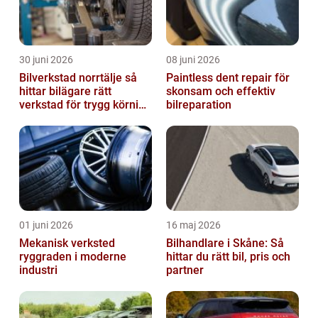
30 juni 2026
08 juni 2026
Bilverkstad norrtälje så
Paintless dent repair för
hittar bilägare rätt
skonsam och effektiv
verkstad för trygg körning
bilreparation
året runt
01 juni 2026
16 maj 2026
Mekanisk verksted
Bilhandlare i Skåne: Så
ryggraden i moderne
hittar du rätt bil, pris och
industri
partner