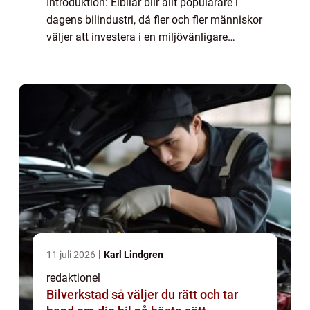
Introduktion: Elbilar blir allt populärare i
dagens bilindustri, då fler och fler människor
väljer att investera i en miljövänligare
fordonsalternativ. Med en ökande
efterfrågan ökar även utbudet av elbilar på
markna...
11 juli 2026
Karl Lindgren
redaktionel
Bilverkstad så väljer du rätt och tar