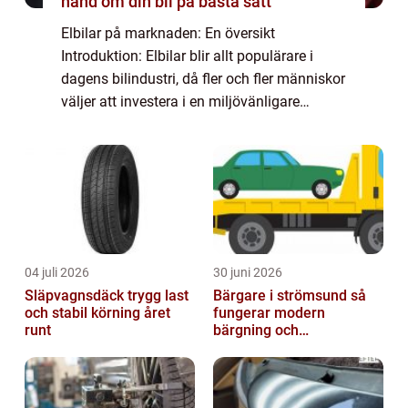
hand om din bil på bästa sätt
Elbilar på marknaden: En översikt
Introduktion: Elbilar blir allt populärare i
dagens bilindustri, då fler och fler människor
väljer att investera i en miljövänligare
fordonsalternativ. Med en ökande
efterfrågan ökar även utbudet av elbilar på
markna...
04 juli 2026
30 juni 2026
Släpvagnsdäck trygg last
Bärgare i strömsund så
och stabil körning året
fungerar modern
runt
bärgning och
vägassistans