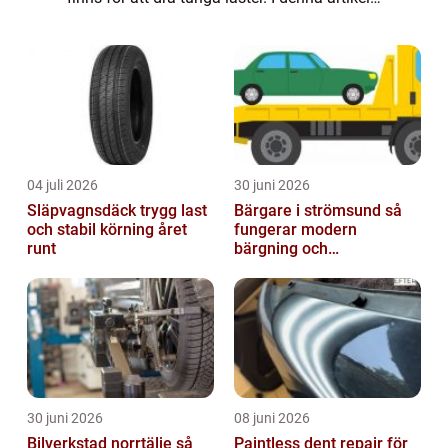
kommer vi att ge en grundlig översikt över
elbilar dragvikt, presentera olika...
04 juli 2026
30 juni 2026
Släpvagnsdäck trygg last
Bärgare i strömsund så
och stabil körning året
fungerar modern
runt
bärgning och
vägassistans
30 juni 2026
08 juni 2026
Bilverkstad norrtälje så
Paintless dent repair för