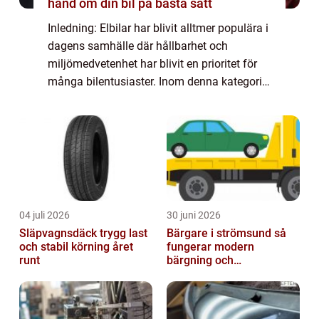
hand om din bil på bästa sätt
Inledning: Elbilar har blivit alltmer populära i
dagens samhälle där hållbarhet och
miljömedvetenhet har blivit en prioritet för
många bilentusiaster. Inom denna kategori
har elbilar med lång räckvidd tagit ledningen
och erbjuder körupplevelse utan a...
04 juli 2026
30 juni 2026
Släpvagnsdäck trygg last
Bärgare i strömsund så
och stabil körning året
fungerar modern
runt
bärgning och
vägassistans