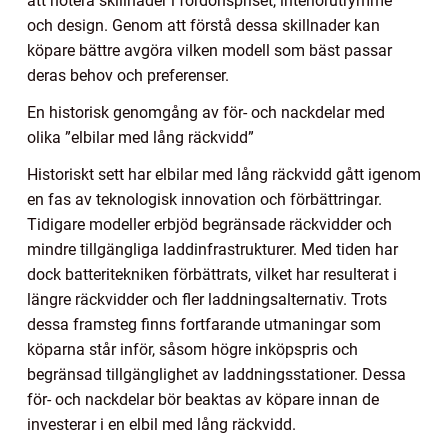
att notera skillnader i fordonspriset, interiörutrymme
och design. Genom att förstå dessa skillnader kan
köpare bättre avgöra vilken modell som bäst passar
deras behov och preferenser.
En historisk genomgång av för- och nackdelar med
olika ”elbilar med lång räckvidd”
Historiskt sett har elbilar med lång räckvidd gått igenom
en fas av teknologisk innovation och förbättringar.
Tidigare modeller erbjöd begränsade räckvidder och
mindre tillgängliga laddinfrastrukturer. Med tiden har
dock batteritekniken förbättrats, vilket har resulterat i
längre räckvidder och fler laddningsalternativ. Trots
dessa framsteg finns fortfarande utmaningar som
köparna står inför, såsom högre inköpspris och
begränsad tillgänglighet av laddningsstationer. Dessa
för- och nackdelar bör beaktas av köpare innan de
investerar i en elbil med lång räckvidd.