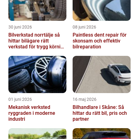
30 juni 2026
08 juni 2026
Bilverkstad norrtälje så
Paintless dent repair för
hittar bilägare rätt
skonsam och effektiv
verkstad för trygg körning
bilreparation
året runt
01 juni 2026
16 maj 2026
Mekanisk verksted
Bilhandlare i Skåne: Så
ryggraden i moderne
hittar du rätt bil, pris och
industri
partner