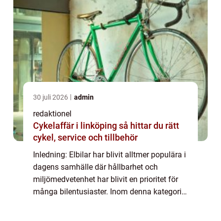
30 juli 2026
admin
redaktionel
Cykelaffär i linköping så hittar du rätt
cykel, service och tillbehör
Inledning: Elbilar har blivit alltmer populära i
dagens samhälle där hållbarhet och
miljömedvetenhet har blivit en prioritet för
många bilentusiaster. Inom denna kategori
har elbilar med lång räckvidd tagit ledningen
och erbjuder körupplevelse utan a...