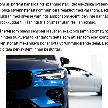
m är extremt känsliga för spänningsfall i det elektriska systeme
ns olika styrenheter att kommunicera felaktigt med varandra. Detta
julgran med diverse varningslampor som egentligen inte har någ
 krockkuddar till låsningsfria bromsar utan reell anledning.
r eftersom bilens sensorer kräver en exakt och jämn strömstyrka
ingen fluktuerar tolkar datorn detta som att sensorn eller kompo
ken stor att mekanikern börjar byta ut fullt fungerande delar. Det ä
 digitala nervsystem innan beslut tas.