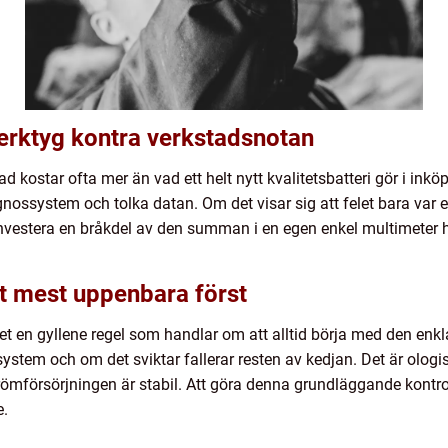
erktyg kontra verkstadsnotan
d kostar ofta mer än vad ett helt nytt kvalitetsbatteri gör i inköp
nossystem och tolka datan. Om det visar sig att felet bara var et
investera en bråkdel av den summan i en egen enkel multimeter h
et mest uppenbara först
t en gyllene regel som handlar om att alltid börja med den enk
a system och om det sviktar fallerar resten av kedjan. Det är ologi
trömförsörjningen är stabil. Att göra denna grundläggande kontrol
e.