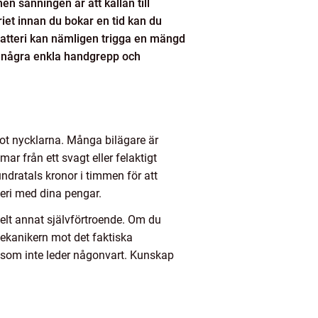
men sanningen är att källan till
riet innan du bokar en tid kan du
 batteri kan nämligen trigga en mängd
ed några enkla handgrepp och
emot nycklarna. Många bilägare är
r från ett svagt eller felaktigt
undratals kronor i timmen för att
eri med dina pengar.
helt annat självförtroende. Om du
 mekanikern mot det faktiska
r som inte leder någonvart. Kunskap