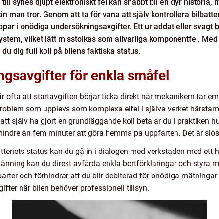
 till synes djupt elektroniskt fel kan snabbt bli en dyr historia, 
n man tror. Genom att ta för vana att själv kontrollera bilbatte
ppar i onödiga undersökningsavgifter. Ett urladdat eller svagt
system, vilket lätt misstolkas som allvarliga komponentfel. M
 dig full koll på bilens faktiska status.
ngsavgifter för enkla småfel
är ofta att startavgiften börjar ticka direkt när mekanikern tar 
roblem som upplevs som komplexa elfel i själva verket härstamma
att själv ha gjort en grundläggande koll betalar du i praktiken h
mindre än fem minuter att göra hemma på uppfarten. Det är slös
tteriets status kan du gå in i dialogen med verkstaden med ett 
t spänning kan du direkt avfärda enkla bortförklaringar och styra
parter och förhindrar att du blir debiterad för onödiga mätninga
ifter när bilen behöver professionell tillsyn.