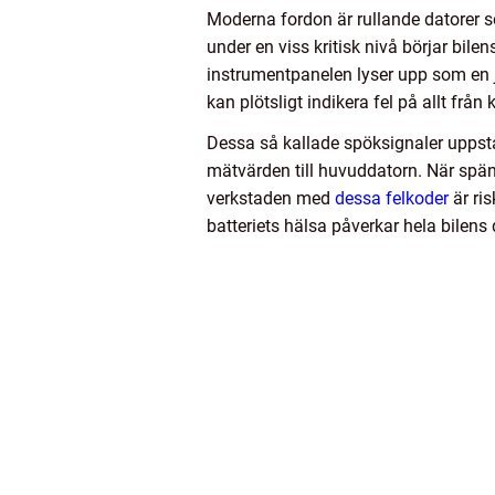
Moderna fordon är rullande datorer so
under en viss kritisk nivå börjar bile
instrumentpanelen lyser upp som en 
kan plötsligt indikera fel på allt från
Dessa så kallade spöksignaler uppstå
mätvärden till huvuddatorn. När spänn
verkstaden med
dessa felkoder
är ris
batteriets hälsa påverkar hela bilens