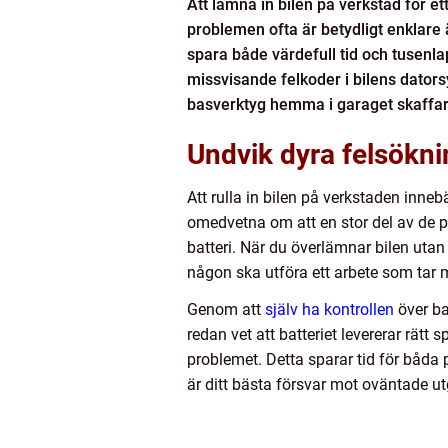
Att lämna in bilen på verkstad för ett
problemen ofta är betydligt enklare ä
spara både värdefull tid och tusenla
missvisande felkoder i bilens dator
basverktyg hemma i garaget skaffar du
Undvik dyra felsökni
Att rulla in bilen på verkstaden inneb
omedvetna om att en stor del av de p
batteri. När du överlämnar bilen utan 
någon ska utföra ett arbete som tar 
Genom att
själv ha kontrollen
över ba
redan vet att batteriet levererar rät
problemet. Detta sparar tid för båda 
är ditt bästa försvar mot oväntade utg