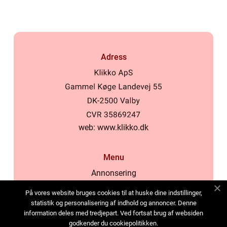
Adress
web:
www.klikko.dk
Menu
Annonsering
Om oss
På vores website bruges cookies til at huske dine indstillinger,
Cookies
statistik og personalisering af indhold og annoncer. Denne
information deles med tredjepart. Ved fortsat brug af websiden
Kontakta oss
godkender du cookiepolitikken.