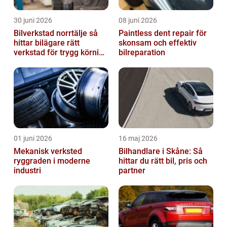
30 juni 2026
08 juni 2026
Bilverkstad norrtälje så
Paintless dent repair för
hittar bilägare rätt
skonsam och effektiv
verkstad för trygg körning
bilreparation
året runt
01 juni 2026
16 maj 2026
Mekanisk verksted
Bilhandlare i Skåne: Så
ryggraden i moderne
hittar du rätt bil, pris och
industri
partner