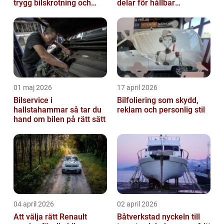
trygg bilskrotning och
delar för hållbar
smarta reservdelar
prestanda
01 maj 2026
17 april 2026
Bilservice i
Bilfoliering som skydd,
hallstahammar så tar du
reklam och personlig stil
hand om bilen på rätt sätt
04 april 2026
02 april 2026
Att välja rätt Renault
Båtverkstad nyckeln till