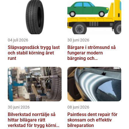
professionel...
04 juli 2026
30 juni 2026
Släpvagnsdäck trygg last
Bärgare i strömsund så
och stabil körning året
fungerar modern
runt
bärgning och
vägassistans
30 juni 2026
08 juni 2026
Bilverkstad norrtälje så
Paintless dent repair för
hittar bilägare rätt
skonsam och effektiv
verkstad för trygg körning
bilreparation