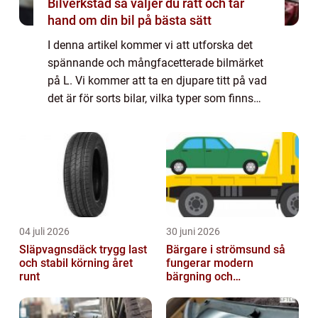
Bilverkstad så väljer du rätt och tar
hand om din bil på bästa sätt
I denna artikel kommer vi att utforska det
spännande och mångfacetterade bilmärket
på L. Vi kommer att ta en djupare titt på vad
det är för sorts bilar, vilka typer som finns
och varför vissa av dem är så populära.
Dessutom kommer vi att diskutera sk...
04 juli 2026
30 juni 2026
Släpvagnsdäck trygg last
Bärgare i strömsund så
och stabil körning året
fungerar modern
runt
bärgning och
vägassistans