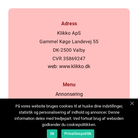
Adress
web:
www.klikko.dk
Menu
Annonsering
Om oss
På vores website bruges cookies til at huske dine indstillinger,
Cookies
statistik og personalisering af indhold og annoncer. Denne
information deles med tredjepart. Ved fortsat brug af websiden
Kontakta oss
godkender du cookiepolitikken.
Sitemap
Ok
Privatlivspolitik