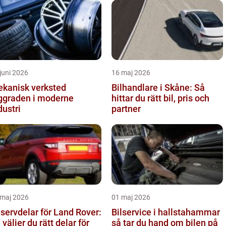
juni 2026
16 maj 2026
kanisk verksted
Bilhandlare i Skåne: Så
ggraden i moderne
hittar du rätt bil, pris och
dustri
partner
 maj 2026
01 maj 2026
servdelar för Land Rover:
Bilservice i hallstahammar
 väljer du rätt delar för
så tar du hand om bilen på