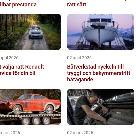
llbar prestanda
rätt sätt
april 2026
02 april 2026
t välja rätt Renault
Båtverkstad nyckeln till
rvice för din bil
tryggt och bekymmersfritt
båtägande
 mars 2026
02 mars 2026