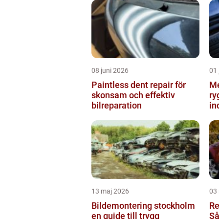
08 juni 2026
01 
Paintless dent repair för
Me
skonsam och effektiv
ry
bilreparation
in
13 maj 2026
03
Bildemontering stockholm
Re
en guide till trygg
Så