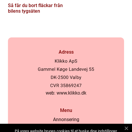
Så får du bort fläckar från
bilens tygsäten
Adress
web:
www.klikko.dk
Menu
Annonsering
Om oss
På vores website bruges cookies til at huske dine indstillinger,