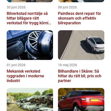
30 juni 2026
08 juni 2026
Bilverkstad norrtälje så
Paintless dent repair för
hittar bilägare rätt
skonsam och effektiv
verkstad för trygg körning
bilreparation
året runt
01 juni 2026
16 maj 2026
Mekanisk verksted
Bilhandlare i Skåne: Så
ryggraden i moderne
hittar du rätt bil, pris och
industri
partner