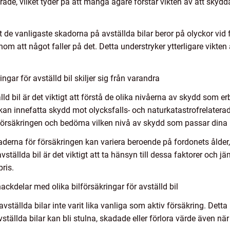
äkrade, vilket tyder på att många ägare förstår vikten av att skyd
de vanligaste skadorna på avställda bilar beror på olyckor vid fö
om att något faller på det. Detta understryker ytterligare vikten
ngar för avställd bil skiljer sig från varandra
älld bil är det viktigt att förstå de olika nivåerna av skydd som 
n innefatta skydd mot olycksfalls- och naturkatastrofrelaterade
 försäkringen och bedöma vilken nivå av skydd som passar dina
naderna för försäkringen kan variera beroende på fordonets ålder,
vställda bil är det viktigt att ta hänsyn till dessa faktorer och j
pris.
ckdelar med olika bilförsäkringar för avställd bil
 avställda bilar inte varit lika vanliga som aktiv försäkring. Detta
ställda bilar kan bli stulna, skadade eller förlora värde även nä