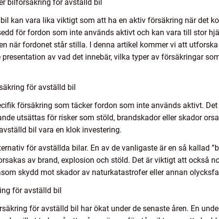
r bilförsäkring för avställd bil
 bil kan vara lika viktigt som att ha en aktiv försäkring när det k
vsedd för fordon som inte används aktivt och kan vara till stor hj
 när fordonet står stilla. I denna artikel kommer vi att utforska 
 presentation av vad det innebär, vilka typer av försäkringar som
äkring för avställd bil
pecifik försäkring som täcker fordon som inte används aktivt. Det 
arande utsättas för risker som stöld, brandskador eller skador or
vställd bil vara en klok investering.
ternativ för avställda bilar. En av de vanligaste är en så kallad 
rsakas av brand, explosion och stöld. Det är viktigt att också n
, såsom skydd mot skador av naturkatastrofer eller annan olycksfa
ng för avställd bil
försäkring för avställd bil har ökat under de senaste åren. En un