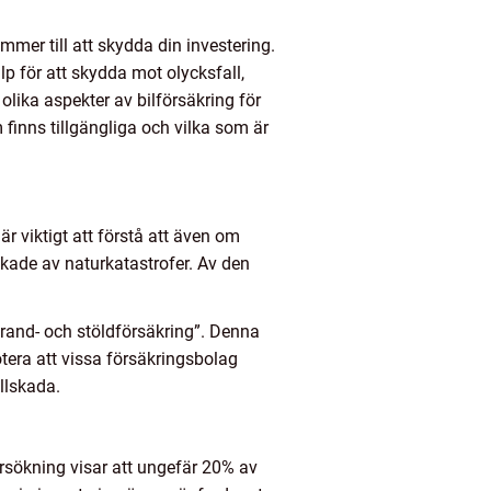
ommer till att skydda din investering.
älp för att skydda mot olycksfall,
olika aspekter av bilförsäkring för
 finns tillgängliga och vilka som är
är viktigt att förstå att även om
sakade av naturkatastrofer. Av den
”brand- och stöldförsäkring”. Denna
otera att vissa försäkringsbolag
llskada.
dersökning visar att ungefär 20% av