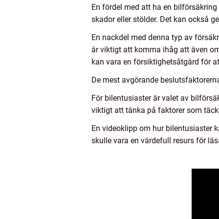
En fördel med att ha en bilförsäkring
skador eller stölder. Det kan också g
En nackdel med denna typ av försäkr
är viktigt att komma ihåg att även om 
kan vara en försiktighetsåtgärd för a
De mest avgörande beslutsfaktorerna f
För bilentusiaster är valet av bilförsä
viktigt att tänka på faktorer som täc
En videoklipp om hur bilentusiaster k
skulle vara en värdefull resurs för l