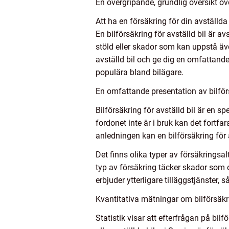
En övergripande, grundlig översikt öve
Att ha en försäkring för din avställda
En bilförsäkring för avställd bil är a
stöld eller skador som kan uppstå även
avställd bil och ge dig en omfattande
populära bland bilägare.
En omfattande presentation av bilförs
Bilförsäkring för avställd bil är en s
fordonet inte är i bruk kan det fortf
anledningen kan en bilförsäkring för a
Det finns olika typer av försäkringsal
typ av försäkring täcker skador som o
erbjuder ytterligare tilläggstjänster
Kvantitativa mätningar om bilförsäkri
Statistik visar att efterfrågan på bil