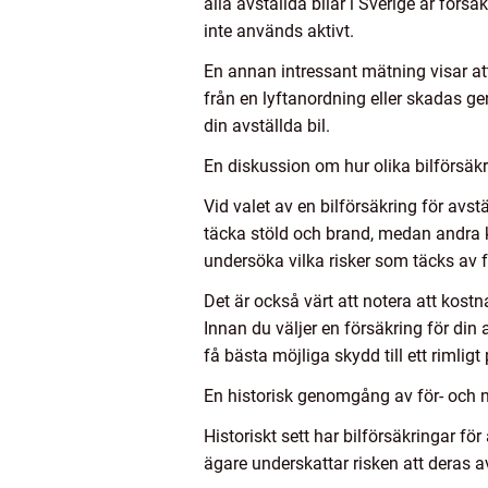
alla avställda bilar i Sverige är förs
inte används aktivt.
En annan intressant mätning visar att 
från en lyftanordning eller skadas gen
din avställda bil.
En diskussion om hur olika bilförsäkri
Vid valet av en bilförsäkring för avst
täcka stöld och brand, medan andra ka
undersöka vilka risker som täcks av
Det är också värt att notera att kost
Innan du väljer en försäkring för din a
få bästa möjliga skydd till ett rimligt 
En historisk genomgång av för- och na
Historiskt sett har bilförsäkringar för
ägare underskattar risken att deras av