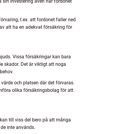
da sin investering även när fordonet
rvaring, t.ex. att fordonet faller ned
 av att ha en adekvat försäkring för
erbjuds. Vissa försäkringar kan bara
 skador. Det är viktigt att noga
 behov.
 värde och platsen där det förvaras.
ämföra olika försäkringsbolag för att
 kan till viss del bero på att många
r de inte används.