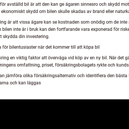
 för avställd bil är att den kan ge ägaren sinnesro och skydd mo
e ekonomiskt skydd om bilen skulle skadas av brand eller naturka
ing är att vissa ägare kan se kostnaden som onödig om de inte 
bilen inte är i bruk kan den fortfarande vara exponerad för risker
tt skydda din investering.
ör bilentusiaster när det kommer till att köpa bil
kring en viktig faktor att överväga vid köp av en ny bil. När det gäl
kningens omfattning, priset, försäkringsbolagets rykte och kunds
an jämföra olika försäkringsalternativ och identifiera den bästa f
äsarna och kan läggas