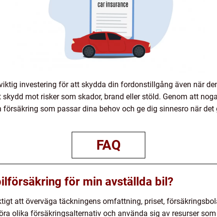
n viktig investering för att skydda din fordonstillgång även när de
tt skydd mot risker som skador, brand eller stöld. Genom att no
n försäkring som passar dina behov och ge dig sinnesro när det g
FAQ
bilförsäkring för min avställda bil?
viktigt att överväga täckningens omfattning, priset, försäkringsbo
öra olika försäkringsalternativ och använda sig av resurser som v